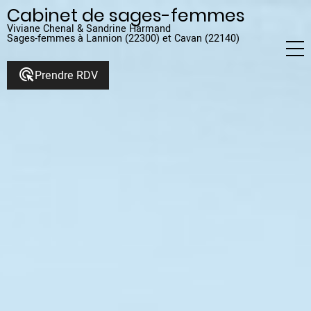
Aller
Cabinet de sages-femmes
au
Viviane Chenal & Sandrine Harmand
Sages-femmes à Lannion (22300) et Cavan (22140)
contenu
principal
ads_click
Prendre RDV